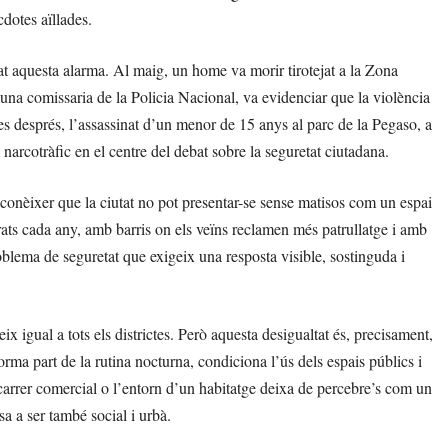
dotes aïllades.
t aquesta alarma. Al maig, un home va morir tirotejat a la Zona
d’una comissaria de la Policia Nacional, va evidenciar que la violència
s després, l’assassinat d’un menor de 15 anys al parc de la Pegaso, a
 narcotràfic en el centre del debat sobre la seguretat ciutadana.
econèixer que la ciutat no pot presentar-se sense matisos com un espai
rats cada any, amb barris on els veïns reclamen més patrullatge i amb
oblema de seguretat que exigeix una resposta visible, sostinguda i
eix igual a tots els districtes. Però aquesta desigualtat és, precisament,
rma part de la rutina nocturna, condiciona l’ús dels espais públics i
 carrer comercial o l’entorn d’un habitatge deixa de percebre’s com un
sa a ser també social i urbà.