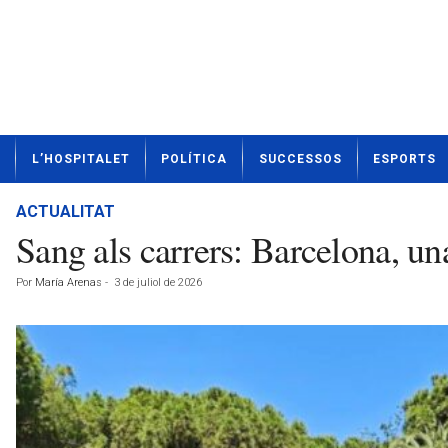
N
L’HOSPITALET
POLÍTICA
SUCCESSOS
ESPORTS
o
t
í
ACTUALITAT
c
Sang als carrers: Barcelona, un
i
e
Por
María Arenas
-
3 de juliol de 2026
s
d
e
L
'
H
o
s