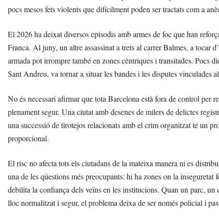
pocs mesos fets violents que difícilment poden ser tractats com a anèc
El 2026 ha deixat diversos episodis amb armes de foc que han reforça
Franca. Al juny, un altre assassinat a trets al carrer Balmes, a tocar 
armada pot irrompre també en zones cèntriques i transitades. Pocs die
Sant Andreu, va tornar a situar les bandes i les disputes vinculades al
No és necessari afirmar que tota Barcelona està fora de control per r
plenament segur. Una ciutat amb desenes de milers de delictes regist
una successió de tirotejos relacionats amb el crim organitzat té un pr
proporcional.
El risc no afecta tots els ciutadans de la mateixa manera ni es distribu
una de les qüestions més preocupants: hi ha zones on la inseguretat fo
debilita la confiança dels veïns en les institucions. Quan un parc, un
lloc normalitzat i segur, el problema deixa de ser només policial i pas