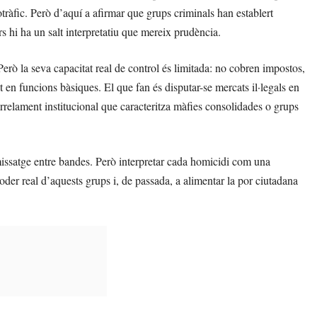
otràfic. Però d’aquí a afirmar que grups criminals han establert
rs hi ha un salt interpretatiu que mereix prudència.
 Però la seva capacitat real de control és limitada: no cobren impostos,
t en funcions bàsiques. El que fan és disputar-se mercats il·legals en
arrelament institucional que caracteritza màfies consolidades o grups
missatge entre bandes. Però interpretar cada homicidi com una
der real d’aquests grups i, de passada, a alimentar la por ciutadana