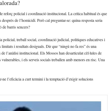
valorada?
eforç policial i coordinació institucional. La crítica habitual és que
s després de l’homicidi. Però cal preguntar-se: quina resposta seria
ó de barris sencers?
policial, treball social, coordinació judicial, polítiques educatives i
limitats i resultats desiguals. Dir que “ningú no fa res” és una
de l’anàlisi institucional. Els Mossos han desarticulat cèl·lules de
vulnerables, i els serveis socials treballen amb menors en risc. Una
-ne l’eficàcia a curt termini i la temptació d’exigir solucions