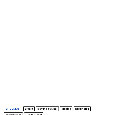
ETIQUETAS
Brossa
Denúncia Veïnal
Mojitos
Reportatge
Salut Pública
Venda Il·legal