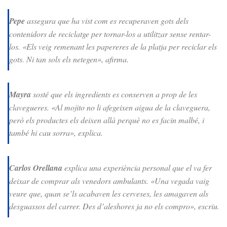
Pepe
assegura que ha vist com es recuperaven gots dels
contenidors de reciclatge per tornar-los a utilitzar sense rentar-
los. «Els veig remenant les papereres de la platja per reciclar els
gots. Ni tan sols els netegen», afirma.
Mayra
sosté que els ingredients es conserven a prop de les
clavegueres. «Al mojito no li afegeixen aigua de la claveguera,
però els productes els deixen allà perquè no es facin malbé, i
també hi cau sorra», explica.
Carlos Orellana
explica una experiència personal que el va fer
deixar de comprar als venedors ambulants. «Una vegada vaig
veure que, quan se’ls acabaven les cerveses, les amagaven als
desguassos del carrer. Des d’aleshores ja no els compro», escriu.