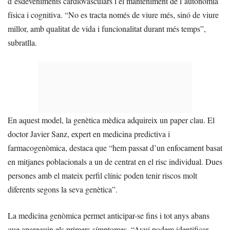
d’esdeveniments cardiovasculars i el manteniment de l’autonomia
física i cognitiva. “No es tracta només de viure més, sinó de viure
millor, amb qualitat de vida i funcionalitat durant més temps”,
subratlla.
En aquest model, la genètica mèdica adquireix un paper clau. El
doctor Javier Sanz, expert en medicina predictiva i
farmacogenòmica, destaca que “hem passat d’un enfocament basat
en mitjanes poblacionals a un de centrat en el risc individual. Dues
persones amb el mateix perfil clínic poden tenir riscos molt
diferents segons la seva genètica”.
La medicina genòmica permet anticipar-se fins i tot anys abans
que apareguin els primers símptomes. “Avui podem identificar