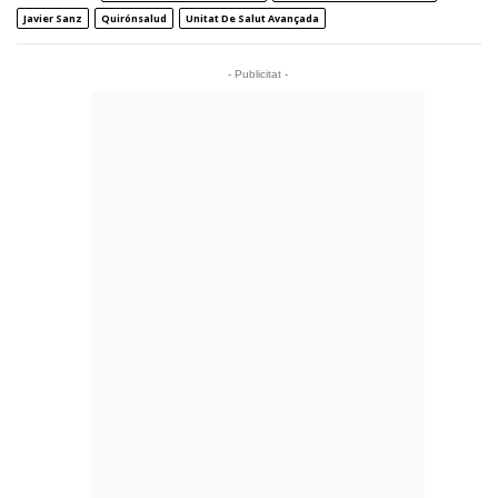
Javier Sanz
Quirónsalud
Unitat De Salut Avançada
- Publicitat -