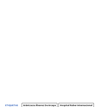
ETIQUETAS
Arántzazu Álvarez De Arcaya
Hospital Ruber Internacional