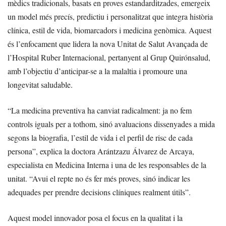
mèdics tradicionals, basats en proves estandarditzades, emergeix
un model més precís, predictiu i personalitzat que integra història
clínica, estil de vida, biomarcadors i medicina genòmica. Aquest
és l’enfocament que lidera la nova Unitat de Salut Avançada de
l’Hospital Ruber Internacional, pertanyent al Grup Quirónsalud,
amb l’objectiu d’anticipar-se a la malaltia i promoure una
longevitat saludable.
“La medicina preventiva ha canviat radicalment: ja no fem
controls iguals per a tothom, sinó avaluacions dissenyades a mida
segons la biografia, l’estil de vida i el perfil de risc de cada
persona”, explica la doctora Arántzazu Álvarez de Arcaya,
especialista en Medicina Interna i una de les responsables de la
unitat. “Avui el repte no és fer més proves, sinó indicar les
adequades per prendre decisions clíniques realment útils”.
Aquest model innovador posa el focus en la qualitat i la