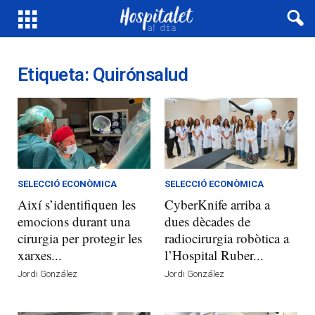
Etiqueta: Quirónsalud
SELECCIÓ ECONÒMICA
SELECCIÓ ECONÒMICA
Així s’identifiquen les
CyberKnife arriba a
emocions durant una
dues dècades de
cirurgia per protegir les
radiocirurgia robòtica a
xarxes...
l’Hospital Ruber...
Jordi González
Jordi González