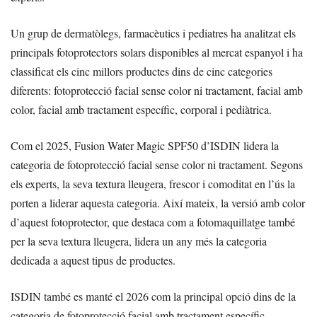
Un grup de dermatòlegs, farmacèutics i pediatres ha analitzat els
principals fotoprotectors solars disponibles al mercat espanyol i ha
classificat els cinc millors productes dins de cinc categories
diferents: fotoprotecció facial sense color ni tractament, facial amb
color, facial amb tractament específic, corporal i pediàtrica.
Com el 2025, Fusion Water Magic SPF50 d’ISDIN lidera la
categoria de fotoprotecció facial sense color ni tractament. Segons
els experts, la seva textura lleugera, frescor i comoditat en l’ús la
porten a liderar aquesta categoria. Així mateix, la versió amb color
d’aquest fotoprotector, que destaca com a fotomaquillatge també
per la seva textura lleugera, lidera un any més la categoria
dedicada a aquest tipus de productes.
ISDIN també es manté el 2026 com la principal opció dins de la
categoria de fotoprotecció facial amb tractament específic.