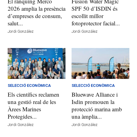
El rànquing Merco
Fusion Water Magic
2026 amplia la presència
SPF 50 d’ISDIN és
d’empreses de consum,
escollit millor
salut...
fotoprotector facial...
Jordi González
Jordi González
SELECCIÓ ECONÒMICA
SELECCIÓ ECONÒMICA
Els científics reclamen
Bluewave Alliance i
una gestió real de les
Isdin promouen la
Àrees Marines
protecció marina amb
Protegides...
una àmplia...
Jordi González
Jordi González