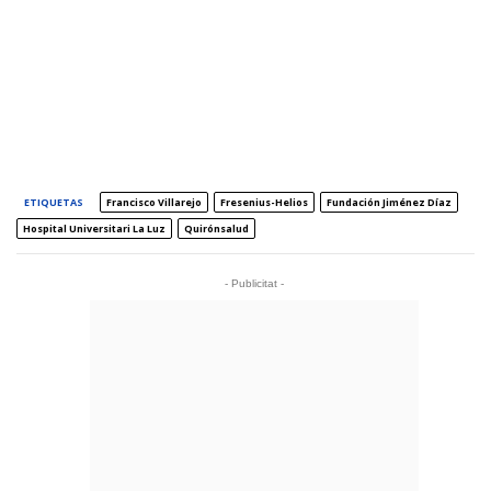
ETIQUETAS
Francisco Villarejo
Fresenius-Helios
Fundación Jiménez Díaz
Hospital Universitari La Luz
Quirónsalud
- Publicitat -