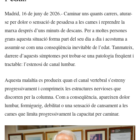
Madrid, 16 de juny de 2026.- Caminar uns quants carrers, aturar-
se per dolor o sensació de pesadesa a les cames i reprendre la
marxa després d’uns minuts de descans. Per a moltes persones
grans aquesta situació forma part del seu dia a dia i acostuma a
assumir-se com una conseqüència inevitable de l’edat. Tanmateix,
darrere d’aquests símptomes pot trobar-se una patologia freqüent i
tractable: l’estenosi de canal lumbar.
Aquesta malaltia es produeix quan el canal vertebral s’estreny
progressivament i comprimeix les estructures nervioses que
discorren per la columna. Com a conseqüència, apareixen dolor
lumbar, formigueig, debilitat o una sensació de cansament a les
cames que limita progressivament la capacitat per caminar.