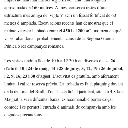
160 metres
aproximada de
. A més, conserva restes d’una
estructura més antiga del segle V aC i un fossat fortificat de 60
metres d’amplada. Excavacions recents han demostrat que el
450 i el 200 aC
recinte va estar habitado entre el
, moment en què
va ser abandonat, probablement a causa de la Segona Guerra
Púnica o les campanyes romanes.
26
Les visites tindran lloc de 10 h a 12.30 h en diverses dates:
d’abril
10 i 24 de maig
14 i 28 de juny
5, 12, 19 i 26 de juliol
,
,
,
,
2, 9, 16, 23 i 30 d’agost
i
. L’activitat és gratuïta, amb aforament
limitat, i cal fer reserva prèvia. La trobada es fa al pàrquing davant
de la rectoria del Brull, d’on s’accedirà al jaciment, situat a 4,8 km.
Malgrat la seva dificultat baixa, és recomanable portar calçat
còmode i es permet l’entrada d’animals de companyia amb les
degudes precaucions.