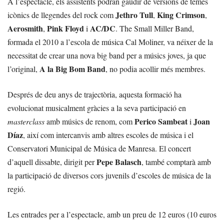
A l’espectacle, els assistents podran gaudir de versions de temes
Jethro Tull
King Crimson
icònics de llegendes del rock com
,
,
Aerosmith
Pink Floyd
AC/DC
,
i
. The Small Miller Band,
formada el 2010 a l’escola de música Cal Moliner, va néixer de la
necessitat de crear una nova big band per a músics joves, ja que
A la Big Bom Band
l’original,
, no podia acollir més membres.
Després de deu anys de trajectòria, aquesta formació ha
evolucionat musicalment gràcies a la seva participació en
Perico Sambeat
Joan
masterclass
amb músics de renom, com
i
Díaz
, així com intercanvis amb altres escoles de música i el
Conservatori Municipal de Música de Manresa. El concert
Pepe Balasch
d’aquell dissabte, dirigit per
, també comptarà amb
la participació de diversos cors juvenils d’escoles de música de la
regió.
Les entrades per a l’espectacle, amb un preu de 12 euros (10 euros