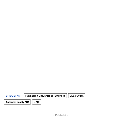
ETIQUETAS
Fundación Universidad-Empresa
LAB4Future
Talentoteca By FUE
UCJC
- Publicitat -