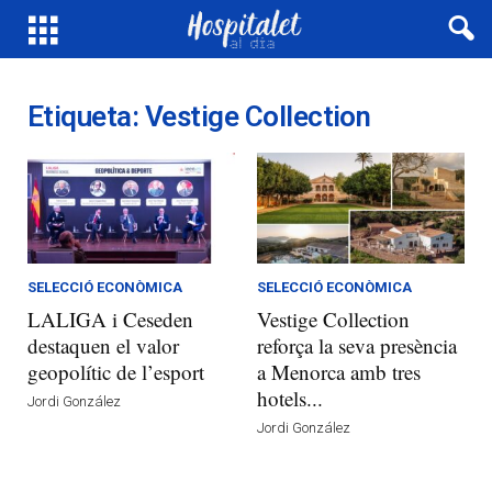
Etiqueta: Vestige Collection
SELECCIÓ ECONÒMICA
SELECCIÓ ECONÒMICA
LALIGA i Ceseden
Vestige Collection
destaquen el valor
reforça la seva presència
geopolític de l’esport
a Menorca amb tres
hotels...
Jordi González
Jordi González