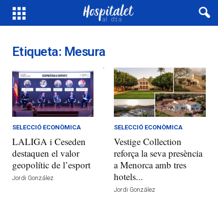
Etiqueta: Mesura
SELECCIÓ ECONÒMICA
SELECCIÓ ECONÒMICA
LALIGA i Ceseden
Vestige Collection
destaquen el valor
reforça la seva presència
geopolític de l’esport
a Menorca amb tres
hotels...
Jordi González
Jordi González