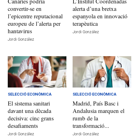
Canàries podria
L’Institut Coordenadas
convertir-se en
alerta d’una bretxa
l’epicentre reputacional
espanyola en innovació
europeu de l’alerta per
terapèutica
hantavirus
Jordi González
Jordi González
SELECCIÓ ECONÒMICA
SELECCIÓ ECONÒMICA
El sistema sanitari
Madrid, País Basc i
davant una dècada
Andalusia marquen el
decisiva: cinc grans
rumb de la
desafiaments
transformació...
Jordi González
Jordi González