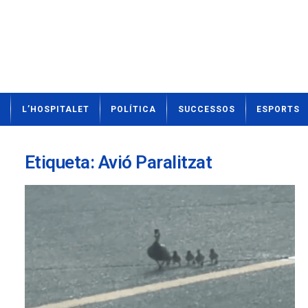
N
L’HOSPITALET
POLÍTICA
SUCCESSOS
ESPORTS
o
t
í
c
Etiqueta: Avió Paralitzat
i
e
s
d
e
L
'
H
o
s