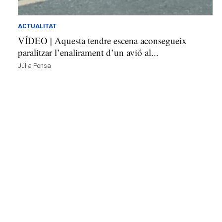
p
i
t
ACTUALITAT
a
VÍDEO | Aquesta tendre escena aconsegueix
l
paralitzar l’enalirament d’un avió al...
e
Júlia Ponsa
t
d
e
L
l
o
b
r
e
g
a
t
a
v
u