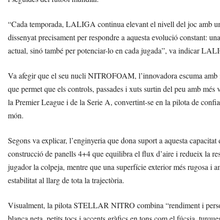
i
“Cada temporada, LALIGA continua elevant el nivell del joc amb u
dissenyat precisament per respondre a aquesta evolució constant: una
actual, sinó també per potenciar-lo en cada jugada”, va indicar LA
Va afegir que el seu nucli NITROFOAM, l’innovadora escuma amb in
que permet que els controls, passades i xuts surtin del peu amb més ve
la Premier League i de la Serie A, convertint-se en la pilota de confi
món.
Segons va explicar, l’enginyeria que dona suport a aquesta capacitat 
construcció de panells 4+4 que equilibra el flux d’aire i redueix la re
jugador la colpeja, mentre que una superfície exterior més rugosa i amb 
estabilitat al llarg de tota la trajectòria.
Visualment, la pilota STELLAR NITRO combina “rendiment i persona
blanca neta, petits tocs i accents gràfics en tons com el fúcsia, turq