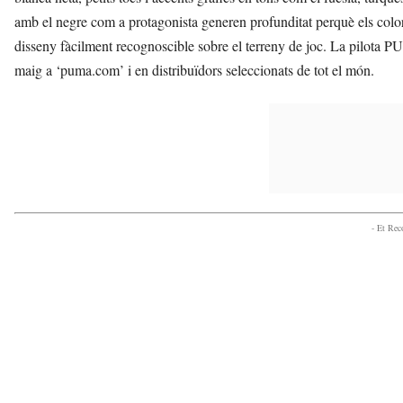
amb el negre com a protagonista generen profunditat perquè els color
disseny fàcilment recognoscible sobre el terreny de joc. La pilot
maig a ‘puma.com’ i en distribuïdors seleccionats de tot el món.
- Et Re