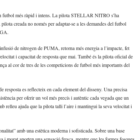
n futbol més ràpid i intens. La pilota STELLAR NITRO s’ha
 pilota creada no només per adaptar-se a les demandes del futbol
LIGA.
fusió de nitrogen de PUMA, retorna més energia a l’impacte, fet
locitat i capacitat de resposta que mai. També és la pilota oficial de
ança al cor de tres de les competicions de futbol més importants del
de resposta es reflecteix en cada element del disseny. Una precisa
sistència per oferir un vol més precís i autèntic cada vegada que un
relleu ajuda que la pilota talli l’aire i mantingui la seva velocitat i
litat” amb una estètica moderna i sofisticada. Sobre una base
uesa i morat aporten una sensació fresca, mentre que les formes fosques