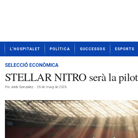
N
L’HOSPITALET
POLÍTICA
SUCCESSOS
ESPORTS
o
t
í
SELECCIÓ ECONÒMICA
c
STELLAR NITRO serà la pilot
i
e
Por
Jordi González
-
26 de maig de 2026
s
d
e
L
'
H
o
s