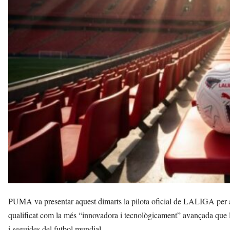
p
i
t
a
l
e
t
d
e
L
l
o
b
r
e
g
a
t
a
PUMA va presentar aquest dimarts la pilota oficial de LALIGA p
v
qualificat com la més “innovadora i tecnològicament” avançada que l
u
i seguides del futbol mundial.