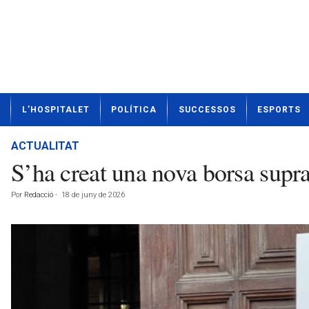
N
L’HOSPITALET
POLÍTICA
SUCCESSOS
ESPORTS
o
t
í
ACTUALITAT
c
S’ha creat una nova borsa supr
i
e
Por
Redacció
-
18 de juny de 2026
s
d
e
L
'
H
o
s