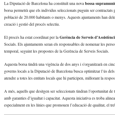
i
bossa supramunic
La Diputació de Barcelona ha constituït una nova
borsa permetrà que els individus seleccionats puguin ser contractats
població de 20.000 habitants o menys. Aquests ajuntaments han delega
creació i gestió del procés selectiu.
Gerència de Serveis d’Assistènc
El procés ha estat coordinat per la
Socials. Els ajuntaments seran els responsables de nomenar les person
temporal, seguint les propostes de la Gerència de Serveis Socials.
Aquesta borsa tindrà una vigència de dos anys i s’organitzarà en cinc zo
governs locals a la Diputació de Barcelona busca optimitzar l’ús dels
atendre a totes les entitats locals que hi participen, millorant la respos
A més, aquells que desitgen ser seleccionats tindran l’oportunitat de t
amb garanties d’igualtat i capacitat. Aquesta iniciativa es troba alin
especialment en les línies que promouen l’educació de qualitat, el treb