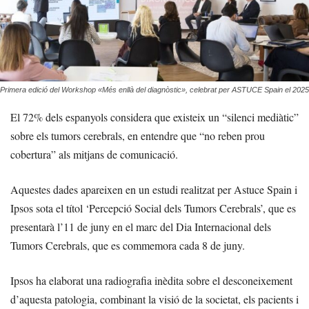
Primera edició del Workshop «Més enllà del diagnòstic», celebrat per ASTUCE Spain el 2025
El 72% dels espanyols considera que existeix un “silenci mediàtic”
sobre els tumors cerebrals, en entendre que “no reben prou
cobertura” als mitjans de comunicació.
Aquestes dades apareixen en un estudi realitzat per Astuce Spain i
Ipsos sota el títol ‘Percepció Social dels Tumors Cerebrals’, que es
presentarà l’11 de juny en el marc del Dia Internacional dels
Tumors Cerebrals, que es commemora cada 8 de juny.
Ipsos ha elaborat una radiografia inèdita sobre el desconeixement
d’aquesta patologia, combinant la visió de la societat, els pacients i