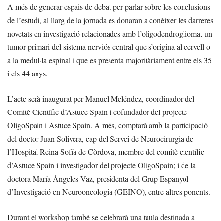
A més de generar espais de debat per parlar sobre les conclusions
de l’estudi, al llarg de la jornada es donaran a conèixer les darreres
novetats en investigació relacionades amb l’oligodendroglioma, un
tumor primari del sistema nerviós central que s’origina al cervell o
a la medul·la espinal i que es presenta majoritàriament entre els 35
i els 44 anys.
L’acte serà inaugurat per Manuel Meléndez, coordinador del
Comitè Científic d’Astuce Spain i cofundador del projecte
OligoSpain i Astuce Spain. A més, comptarà amb la participació
del doctor Juan Solivera, cap del Servei de Neurocirurgia de
l’Hospital Reina Sofía de Còrdova, membre del comitè científic
d’Astuce Spain i investigador del projecte OligoSpain; i de la
doctora María Ángeles Vaz, presidenta del Grup Espanyol
d’Investigació en Neurooncologia (GEINO), entre altres ponents.
Durant el workshop també se celebrarà una taula destinada a