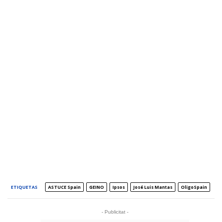
ETIQUETAS
ASTUCE Spain
GEINO
Ipsos
José Luis Mantas
OligoSpain
- Publicitat -