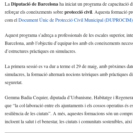
i
Diputació de Barcelona
La
ha iniciat un programa de capacitació di
protecció civil
reforçar els coneixements sobre
. Aquesta formació p
com el
Document Únic de Protecció Civil Municipal (DUPROCIM)
Aquest programa s’adreça a professionals de les escales superior, int
Barcelona, amb l’objectiu d’equipar-los amb els coneixements necess
d’estructures pràctiques en simulacres.
La primera sessió es va dur a terme el 29 de maig, amb pròximes dat
simulacres, la formació alternarà nocions teòriques amb pràctiques di
seguretat.
Gemma Badia Cequier, diputada d’Urbanisme, Habitatge i Regeneració
que “la col·laboració entre els ajuntaments i els cossos operatius és 
resiliència de les ciutats”. A més, aquestes formacions són un comp
incloent la salut i el benestar, les ciutats i comunitats sostenibles, així