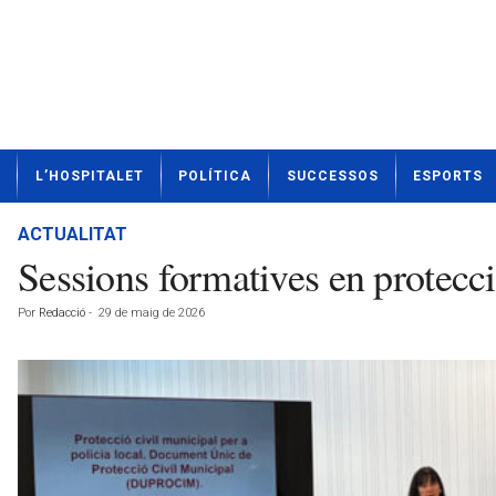
N
L’HOSPITALET
POLÍTICA
SUCCESSOS
ESPORTS
o
t
í
ACTUALITAT
c
Sessions formatives en protecci
i
e
Por
Redacció
-
29 de maig de 2026
s
d
e
L
'
H
o
s