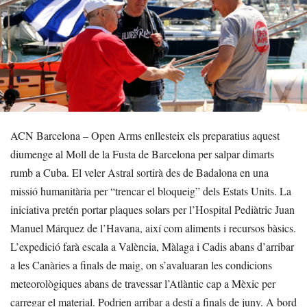
ACN Barcelona – Open Arms enllesteix els preparatius aquest
diumenge al Moll de la Fusta de Barcelona per salpar dimarts
rumb a Cuba. El veler Astral sortirà des de Badalona en una
missió humanitària per “trencar el bloqueig” dels Estats Units. La
iniciativa pretén portar plaques solars per l’Hospital Pediàtric Juan
Manuel Márquez de l’Havana, així com aliments i recursos bàsics.
L’expedició farà escala a València, Màlaga i Cadis abans d’arribar
a les Canàries a finals de maig, on s’avaluaran les condicions
meteorològiques abans de travessar l’Atlàntic cap a Mèxic per
carregar el material. Podrien arribar a destí a finals de juny. A bord