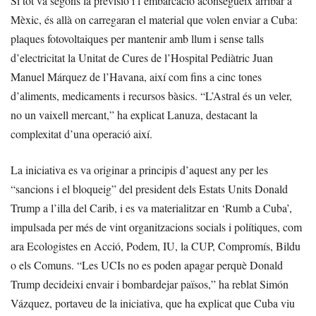
Si tot va segons la previsió i l’embarcació aconsegueix arribar a
Mèxic, és allà on carregaran el material que volen enviar a Cuba:
plaques fotovoltaiques per mantenir amb llum i sense talls
d’electricitat la Unitat de Cures de l’Hospital Pediàtric Juan
Manuel Márquez de l’Havana, així com fins a cinc tones
d’aliments, medicaments i recursos bàsics. “L’Astral és un veler,
no un vaixell mercant,” ha explicat Lanuza, destacant la
complexitat d’una operació així.
La iniciativa es va originar a principis d’aquest any per les
“sancions i el bloqueig” del president dels Estats Units Donald
Trump a l’illa del Carib, i es va materialitzar en ‘Rumb a Cuba’,
impulsada per més de vint organitzacions socials i polítiques, com
ara Ecologistes en Acció, Podem, IU, la CUP, Compromís, Bildu
o els Comuns. “Les UCIs no es poden apagar perquè Donald
Trump decideixi envair i bombardejar països,” ha reblat Simón
Vázquez, portaveu de la iniciativa, que ha explicat que Cuba viu