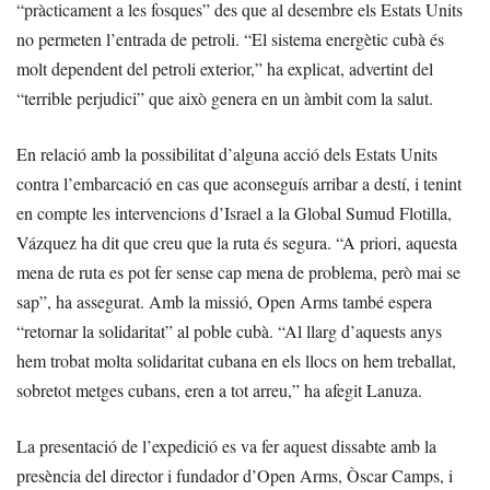
“pràcticament a les fosques” des que al desembre els Estats Units
no permeten l’entrada de petroli. “El sistema energètic cubà és
molt dependent del petroli exterior,” ha explicat, advertint del
“terrible perjudici” que això genera en un àmbit com la salut.
En relació amb la possibilitat d’alguna acció dels Estats Units
contra l’embarcació en cas que aconseguís arribar a destí, i tenint
en compte les intervencions d’Israel a la Global Sumud Flotilla,
Vázquez ha dit que creu que la ruta és segura. “A priori, aquesta
mena de ruta es pot fer sense cap mena de problema, però mai se
sap”, ha assegurat. Amb la missió, Open Arms també espera
“retornar la solidaritat” al poble cubà. “Al llarg d’aquests anys
hem trobat molta solidaritat cubana en els llocs on hem treballat,
sobretot metges cubans, eren a tot arreu,” ha afegit Lanuza.
La presentació de l’expedició es va fer aquest dissabte amb la
presència del director i fundador d’Open Arms, Òscar Camps, i