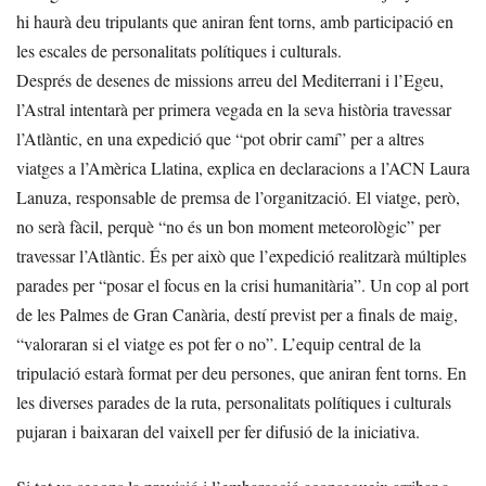
hi haurà deu tripulants que aniran fent torns, amb participació en
les escales de personalitats polítiques i culturals.
Després de desenes de missions arreu del Mediterrani i l’Egeu,
l’Astral intentarà per primera vegada en la seva història travessar
l’Atlàntic, en una expedició que “pot obrir camí” per a altres
viatges a l’Amèrica Llatina, explica en declaracions a l’ACN Laura
Lanuza, responsable de premsa de l’organització. El viatge, però,
no serà fàcil, perquè “no és un bon moment meteorològic” per
travessar l’Atlàntic. És per això que l’expedició realitzarà múltiples
parades per “posar el focus en la crisi humanitària”. Un cop al port
de les Palmes de Gran Canària, destí previst per a finals de maig,
“valoraran si el viatge es pot fer o no”. L’equip central de la
tripulació estarà format per deu persones, que aniran fent torns. En
les diverses parades de la ruta, personalitats polítiques i culturals
pujaran i baixaran del vaixell per fer difusió de la iniciativa.