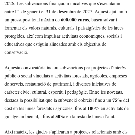
2026. Les subvencions finançaran inicatives que s’executaran
entre l’1 de gener i el 31 de desembre de 2027. Aquest ajut, amb
600.000 euros
un pressupost total màxim de
, busca salvar i
fomentar els valors naturals, culturals i paisatgístics de les àrees
protegides, així com impulsar activitats econòmiques, socials i
educatives que estiguin alineades amb els objectius de
conservació.
Aquesta convocatòria inclou subvencions per projectes d’interès
públic o social vinculats a activitats forestals, agrícoles, empreses
de serveis, restauració de patrimoni, i diverses iniciatives de
caràcter cívic, cultural, esportiu i pedagògic. Entre les novetats,
75%
destaca la possibilitat que la subvenció cobreixi fins a un
del
100%
cost en les línies forestals i agrícoles, fins al
en activitats de
50%
guiatge ambiental, i fins al
en la resta de línies d’ajut.
Així mateix, les ajudes s’aplicaran a projectes relacionats amb els