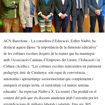
ACN Barcelona – La consellera d’Educació, Esther Niubó, ha
destacat aquest dijous “la importància de la dimensió educativa”
de les colònies escolars després de la reunió que ha mantingut
amb l’Associació Catalana d’Empreses del Lleure, l’Educació i la
Cultura (Acellec). “Les colònies escolars representen un patrimoni
pedagògic únic de Catalunya: són espai de convivència,
autonomia i aprenentatge socioemocional que complementa i
enriqueix el temps lectiu, el currículum i el mateix sistema
educatiu”, ha expressat Niubó a X. La reunió s’ha produït en el
context del pols que els docents mantenen amb l’executiu per les
reivindicacions de millores laborals i salarials. Fins ara, 905