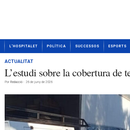
N
L’HOSPITALET
POLÍTICA
SUCCESSOS
ESPORTS
o
t
í
ACTUALITAT
c
L’estudi sobre la cobertura de 
i
e
Por
Redacció
-
26 de juny de 2026
s
d
e
L
'
H
o
s