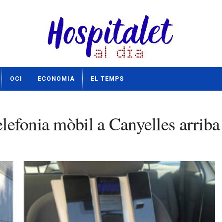
OCI
ECONOMIA
EL TEMPS
telefonia mòbil a Canyelles arrib