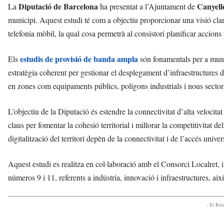
i
Diputació de Barcelona
Canyell
La
ha presentat a l’Ajuntament de
municipi. Aquest estudi té com a objectiu proporcionar una visió clara 
telefonia mòbil, la qual cosa permetrà al consistori planificar accions 
estudis de provisió de banda ampla
Els
són fonamentals per a muni
estratègia coherent per gestionar el desplegament d’infraestructures 
en zones com equipaments públics, polígons industrials i nous sectors
L’objectiu de la Diputació és estendre la connectivitat d’alta velocitat 
claus per fomentar la cohesió territorial i millorar la competitivitat d
digitalització del territori depèn de la connectivitat i de l’accés univers
Aquest estudi es realitza en col·laboració amb el Consorci Localret, 
números 9 i 11, referents a indústria, innovació i infraestructures, ai
- Et Re