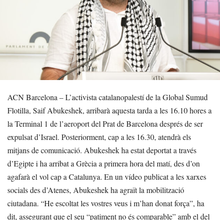
ACN Barcelona – L’activista catalanopalestí de la Global Sumud
Flotilla, Saif Abukeshek, arribarà aquesta tarda a les 16.10 hores a
la Terminal 1 de l’aeroport del Prat de Barcelona després de ser
expulsat d’Israel. Posteriorment, cap a les 16.30, atendrà els
mitjans de comunicació. Abukeshek ha estat deportat a través
d’Egipte i ha arribat a Grècia a primera hora del matí, des d’on
agafarà el vol cap a Catalunya. En un vídeo publicat a les xarxes
socials des d’Atenes, Abukeshek ha agraït la mobilització
ciutadana. “He escoltat les vostres veus i m’han donat força”, ha
dit, assegurant que el seu “patiment no és comparable” amb el del