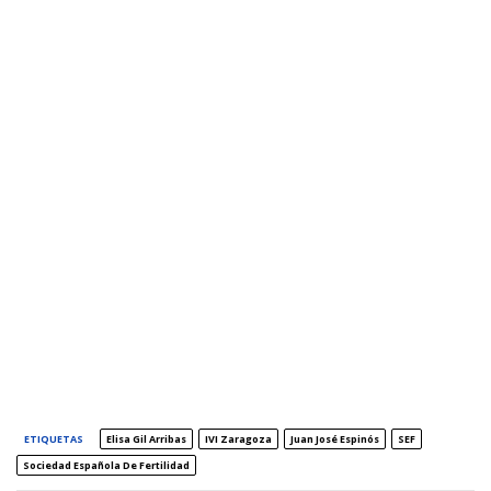
ETIQUETAS
Elisa Gil Arribas
IVI Zaragoza
Juan José Espinós
SEF
Sociedad Española De Fertilidad