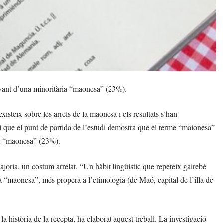
vant d’una minoritària “maonesa” (23%).
isteix sobre les arrels de la maonesa i els resultats s’han
 i que el punt de partida de l’estudi demostra que el terme “maionesa”
ia “maonesa” (23%).
joria, un costum arrelat. “Un hàbit lingüístic que repeteix gairebé
a “maonesa”, més propera a l’etimologia (de Maó, capital de l’illa de
a història de la recepta, ha elaborat aquest treball. La investigació