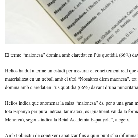
El terme “maionesa” domina amb claredat en l’ús quotidià (66%) da
Helios ha dut a terme un estudi per mesurar el coneixement real que ex
materialitzat en un treball amb el títol “Nosaltres diem maonesa”, tot
domina amb claredat en l’ús quotidià (66%) davant d’una minoritàr
Helios indica que anomenar la salsa “maionesa” és, per a una gran ma
tota Espanya per pura inèrcia; tanmateix, és igualment vàlida la form
Menorca), segons indica la Reial Acadèmia Espanyola”, afegeix.
Amb l’objectiu de conèixer i analitzar fins a quin punt s’ha difuminat l