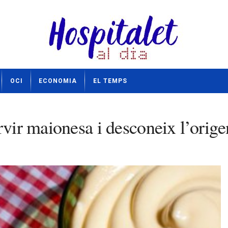
OCI
ECONOMIA
EL TEMPS
rvir maionesa i desconeix l’orig