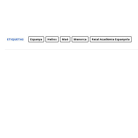
ETIQUETAS
Espanya
Helios
Maó
Menorca
Reial Acadèmia Espanyola