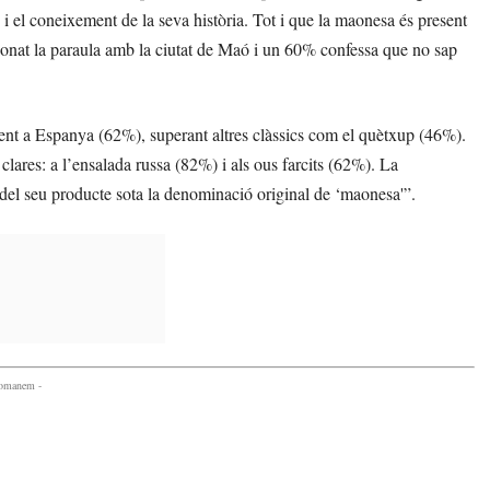
i el coneixement de la seva història. Tot i que la maonesa és present
cionat la paraula amb la ciutat de Maó i un 60% confessa que no sap
ment a Espanya (62%), superant altres clàssics com el quètxup (46%).
 clares: a l’ensalada russa (82%) i als ous farcits (62%). La
del seu producte sota la denominació original de ‘maonesa'”.
comanem -