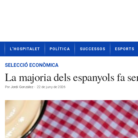
N
L’HOSPITALET
POLÍTICA
SUCCESSOS
ESPORTS
o
t
í
SELECCIÓ ECONÒMICA
c
La majoria dels espanyols fa se
i
e
Por
Jordi González
-
22 de juny de 2026
s
d
e
L
'
H
o
s