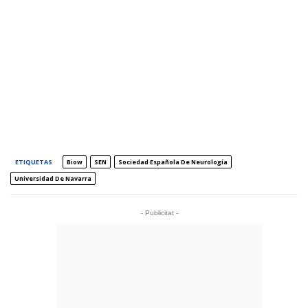
ETIQUETAS
Biow
SEN
Sociedad Española De Neurología
Universidad De Navarra
- Publicitat -