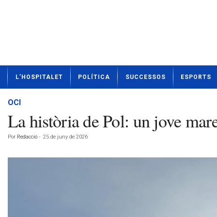
N
L’HOSPITALET
POLÍTICA
SUCCESSOS
ESPORTS
o
t
í
OCI
c
La història de Pol: un jove mar
i
e
Por
Redacció
-
25 de juny de 2026
s
d
e
L
'
H
o
s