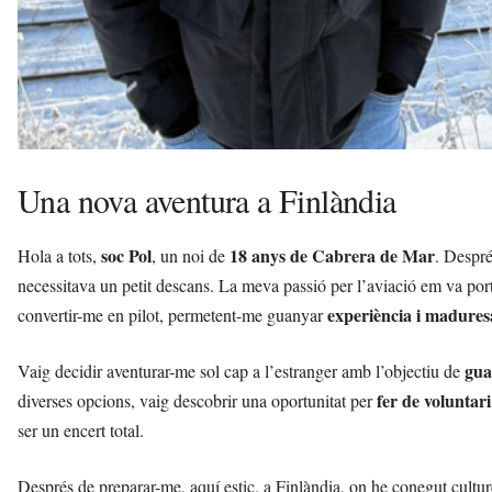
Una nova aventura a Finlàndia
soc Pol
18 anys de Cabrera de Mar
Hola a tots,
, un noi de
. Despré
necessitava un petit descans. La meva passió per l’aviació em va por
experiència i madures
convertir-me en pilot, permetent-me guanyar
gua
Vaig decidir aventurar-me sol cap a l’estranger amb l’objectiu de
fer de voluntar
diverses opcions, vaig descobrir una oportunitat per
ser un encert total.
Després de preparar-me, aquí estic, a Finlàndia, on he conegut cultur