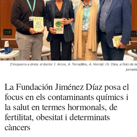
D’esquerra a dreta: el doctor J. Arcos, A. Terradillos, A. Herráiz i N. Olea, a l’inici de la
jornada
La Fundación Jiménez Díaz posa el
focus en els contaminants químics i
la salut en termes hormonals, de
fertilitat, obesitat i determinats
càncers