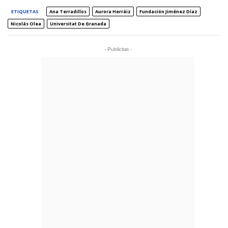
ETIQUETAS
Ana Terradillos
Aurora Herráiz
Fundación Jiménez Díaz
Nicolás Olea
Universitat De Granada
- Publicitat -