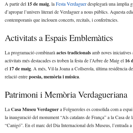
i
15 de maig
A partir del
, la
Festa Verdaguer
desplegarà una àmplia
d’apropar l’univers literari de Verdaguer a nous públics. Aquesta edici
contemporanis que inclouen concerts, recitals, i conferències.
Activitats a Espais Emblemàtics
actes tradicionals
La programació combinarà
amb noves iniciatives a
16 
activitats més destacades es troben la festa de l’Arbre de Maig el
17 de maig
el
. A més, Vil·la Joana a Collserola, última residència de
poesia, memòria i música
relació entre
.
Patrimoni i Memòria Verdagueriana
Casa Museu Verdaguer
La
a Folgueroles es consolida com a espai 
la inauguració del monument “Als catalans de França” a la Casa de 
“Canigó”. En el marc del Dia Internacional dels Museus, l’entrada a 