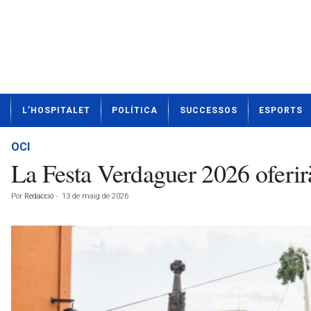
N
L’HOSPITALET
POLÍTICA
SUCCESSOS
ESPORTS
o
t
í
OCI
c
La Festa Verdaguer 2026 oferirà
i
e
Por
Redacció
-
13 de maig de 2026
s
d
e
L
'
H
o
s