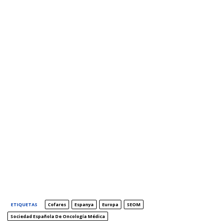
ETIQUETAS
Cofares
Espanya
Europa
SEOM
Sociedad Española De Oncología Médica