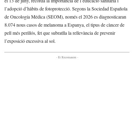
el 13 de juny, recorda la importància de l’educació sanitària i
l’adopció d’hàbits de fotoprotecció. Segons la Sociedad Española
de Oncología Médica (SEOM), només el 2026 es diagnosticaran
8.074 nous casos de melanoma a Espanya, el tipus de càncer de
pell més perillós, fet que subratlla la rellevància de prevenir
l’exposició excessiva al sol.
- Et Recomanem -