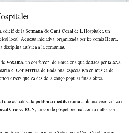
ospitalet
Setmana de Cant Coral
2a edició de la
de L’Hospitalet, un
cal local. Aquesta iniciativa, organitzada per les corals Heura,
 disciplina artística a la comunitat.
Voxalba
ó de
, un cor femení de Barcelona que destaca per la seva
Cor Mvrtra
ntaran el
de Badalona, especialista en música del
ertori divers que va des de la cançó popular fins a obres
polifonia mediterrània
cal que actualitza la
amb una visió crítica i
ocal Groove BCN
, un cor de gòspel premiat com a millor cor
en adquirir per 10 euros. Aquesta Setmana de Cant Coral, que es