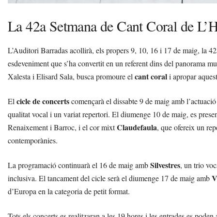
i
La 42a Setmana de Cant Coral de L’H
L’Auditori Barradas acollirà, els propers 9, 10, 16 i 17 de maig, la 4
esdeveniment que s’ha convertit en un referent dins del panorama musi
cant coral
Xalesta i Elisard Sala, busca promoure el
i apropar aquesta
cicle de concerts
El
començarà el dissabte 9 de maig amb l’actuaci
qualitat vocal i un variat repertori. El diumenge 10 de maig, es prese
Claudefaula
Renaixement i Barroc, i el cor mixt
, que ofereix un rep
contemporànies.
Silvestres
La programació continuarà el 16 de maig amb
, un trio vo
V
inclusiva. El tancament del cicle serà el diumenge 17 de maig amb
d’Europa en la categoria de petit format.
Tots els concerts es realitzaran a les 19 hores i les entrades es pod