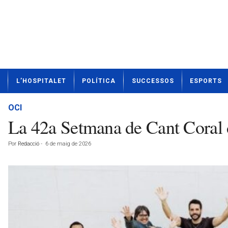
N
L’HOSPITALET
POLÍTICA
SUCCESSOS
ESPORTS
o
t
í
OCI
c
La 42a Setmana de Cant Coral d
i
e
Por
Redacció
-
6 de maig de 2026
s
d
e
L
'
H
o
s