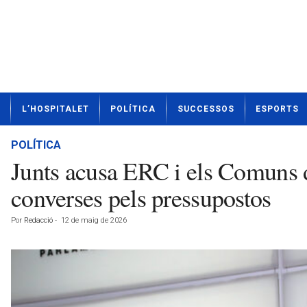
N
L’HOSPITALET
POLÍTICA
SUCCESSOS
ESPORTS
o
t
í
POLÍTICA
c
Junts acusa ERC i els Comuns de
i
e
converses pels pressupostos
s
d
Por
Redacció
-
12 de maig de 2026
e
L
'
H
o
s