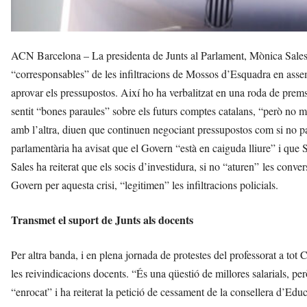
i
ACN Barcelona – La presidenta de Junts al Parlament, Mònica Sales
“corresponsables” de les infiltracions de Mossos d’Esquadra en asse
aprovar els pressupostos. Així ho ha verbalitzat en una roda de prems
sentit “bones paraules” sobre els futurs comptes catalans, “però 
amb l’altra, diuen que continuen negociant pressupostos com si no pas
parlamentària ha avisat que el Govern “està en caiguda lliure” i que S
Sales ha reiterat que els socis d’investidura, si no “aturen” les conve
Govern per aquesta crisi, “legitimen” les infiltracions policials.
Transmet el suport de Junts als docents
Per altra banda, i en plena jornada de protestes del professorat a tot 
les reivindicacions docents. “És una qüestió de millores salarials, pe
“enrocat” i ha reiterat la petició de cessament de la consellera d’Ed