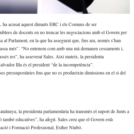
, ha acusat aquest dimarts ERC i els Comuns de ser
mblees de docents en no trencar les negociacions amb el Govern per
a al Parlament, en la que ha assegurat que, fins ara, només s’han
no massa més”. “No entenem com amb una mà demanen cessaments i,
sés res”, ha asseverat Sales. Així mateix, la presidenta
alvador Illa és el president “de la incompetència”.
rses pressupostàries fins que no es produeixin dimissions en el si del
Catalunya, la presidenta parlamentària ha transmès el suport de Junts a
rò també educatives”, ha afegit. Sales creu que el Govern està
ucació i Formació Professional, Esther Niubó.