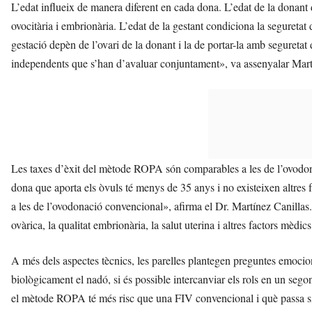
L’edat influeix de manera diferent en cada dona. L’edat de la donant 
ovocitària i embrionària. L’edat de la gestant condiciona la seguretat 
gestació depèn de l’ovari de la donant i la de portar-la amb seguretat d
independents que s’han d’avaluar conjuntament», va assenyalar Mart
Les taxes d’èxit del mètode ROPA són comparables a les de l’ovodon
dona que aporta els òvuls té menys de 35 anys i no existeixen altres f
a les de l’ovodonació convencional», afirma el Dr. Martínez Canillas.
ovàrica, la qualitat embrionària, la salut uterina i altres factors mèdics
A més dels aspectes tècnics, les parelles plantegen preguntes emociona
biològicament el nadó, si és possible intercanviar els rols en un seg
el mètode ROPA té més risc que una FIV convencional i què passa si