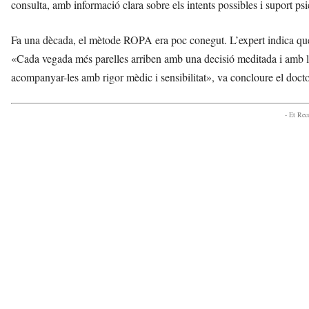
consulta, amb informació clara sobre els intents possibles i suport psi
Fa una dècada, el mètode ROPA era poc conegut. L’expert indica que 
«Cada vegada més parelles arriben amb una decisió meditada i amb la i
acompanyar-les amb rigor mèdic i sensibilitat», va concloure el doct
- Et Re