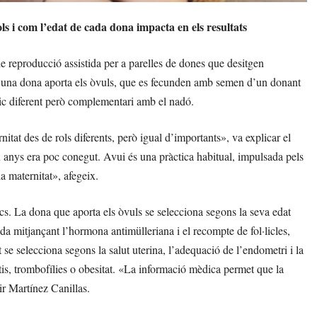
s i com l’edat de cada dona impacta en els resultats
 reproducció assistida per a parelles de dones que desitgen
t, una dona aporta els òvuls, que es fecunden amb semen d’un donant
gic diferent però complementari amb el nadó.
at des de rols diferents, però igual d’importants», va explicar el
 anys era poc conegut. Avui és una pràctica habitual, impulsada pels
la maternitat», afegeix.
dics. La dona que aporta els òvuls se selecciona segons la seva edat
ada mitjançant l’hormona antimülleriana i el recompte de fol·licles,
 se selecciona segons la salut uterina, l’adequació de l’endometri i la
tis, trombofílies o obesitat. «La informació mèdica permet que la
ir Martínez Canillas.