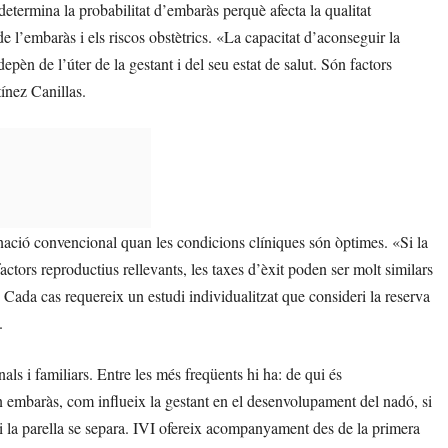
determina la probabilitat d’embaràs perquè afecta la qualitat
de l’embaràs i els riscos obstètrics. «La capacitat d’aconseguir la
epèn de l’úter de la gestant i del seu estat de salut. Són factors
ínez Canillas.
ació convencional quan les condicions clíniques són òptimes. «Si la
actors reproductius rellevants, les taxes d’èxit poden ser molt similars
 Cada cas requereix un estudi individualitzat que consideri la reserva
.
ls i familiars. Entre les més freqüents hi ha: de qui és
on embaràs, com influeix la gestant en el desenvolupament del nadó, si
 la parella se separa. IVI ofereix acompanyament des de la primera