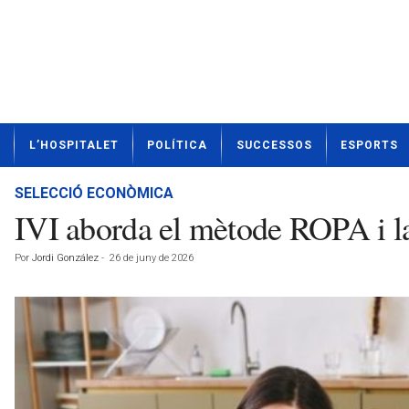
N
L’HOSPITALET
POLÍTICA
SUCCESSOS
ESPORTS
o
t
í
SELECCIÓ ECONÒMICA
c
IVI aborda el mètode ROPA i la 
i
e
Por
Jordi González
-
26 de juny de 2026
s
d
e
L
'
H
o
s