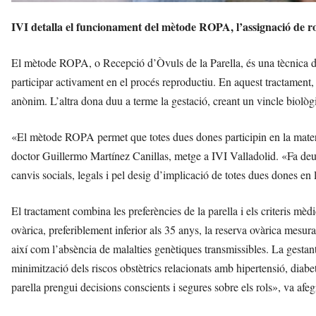
i
IVI detalla el funcionament del mètode ROPA, l’assignació de rol
El mètode ROPA, o Recepció d’Òvuls de la Parella, és una tècnica de
participar activament en el procés reproductiu. En aquest tractamen
anònim. L’altra dona duu a terme la gestació, creant un vincle biolò
«El mètode ROPA permet que totes dues dones participin en la maternit
doctor Guillermo Martínez Canillas, metge a IVI Valladolid. «Fa deu
canvis socials, legals i pel desig d’implicació de totes dues dones en 
El tractament combina les preferències de la parella i els criteris mè
ovàrica, preferiblement inferior als 35 anys, la reserva ovàrica mesur
així com l’absència de malalties genètiques transmissibles. La gestant
minimització dels riscos obstètrics relacionats amb hipertensió, diabe
parella prengui decisions conscients i segures sobre els rols», va afeg