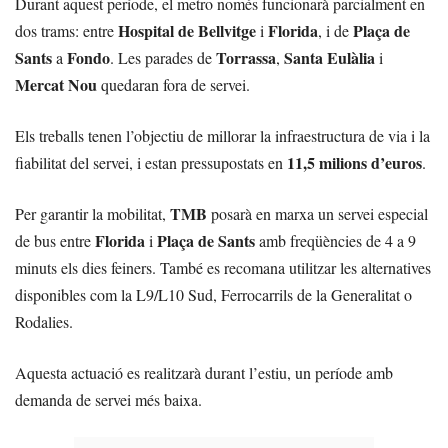
Durant aquest període, el metro només funcionarà parcialment en
Hospital de Bellvitge
Florida
Plaça de
dos trams: entre
i
, i de
Sants
Fondo
Torrassa
Santa Eulàlia
a
. Les parades de
,
i
Mercat Nou
quedaran fora de servei.
Els treballs tenen l’objectiu de millorar la infraestructura de via i la
11,5 milions d’euros
fiabilitat del servei, i estan pressupostats en
.
TMB
Per garantir la mobilitat,
posarà en marxa un servei especial
Florida
Plaça de Sants
de bus entre
i
amb freqüències de 4 a 9
minuts els dies feiners. També es recomana utilitzar les alternatives
disponibles com la L9/L10 Sud, Ferrocarrils de la Generalitat o
Rodalies.
Aquesta actuació es realitzarà durant l’estiu, un període amb
demanda de servei més baixa.