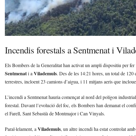
i
Incendis forestals a Sentmenat i Vila
Els Bombers de la Generalitat han activat un ampli dispositiu per fer 
Sentmenat
Vilademuls
i a
. Des de les 14:21 hores, un total de 120
terrestres, incloent 23 camions d’aigua, i 11 mitjans aeris que incloue
L’incendi a Sentmenat hauria començat al nord del polígon industria
forestal. Davant l’evolució del foc, els Bombers han demanat el conf
el Farell, Sant Sebastià de Montmajor i Can Vinyals.
Vilademuls
Paral·lelament, a
, un altre incendi ha estat controlat amb