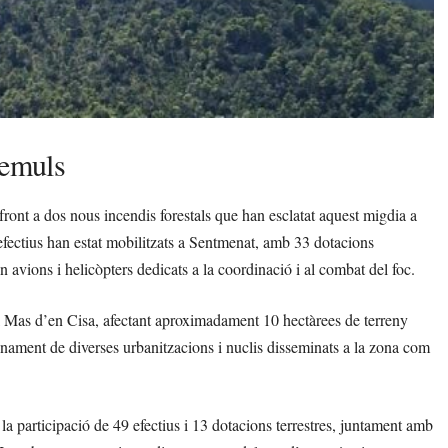
demuls
front a dos nous incendis forestals que han esclatat aquest migdia a
 efectius han estat mobilitzats a Sentmenat, amb 33 dotacions
n avions i helicòpters dedicats a la coordinació i al combat del foc.
l Mas d’en Cisa, afectant aproximadament 10 hectàrees de terreny
inament de diverses urbanitzacions i nuclis disseminats a la zona com
 la participació de 49 efectius i 13 dotacions terrestres, juntament amb