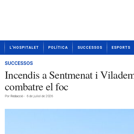
N
L’HOSPITALET
POLÍTICA
SUCCESSOS
ESPORTS
o
t
í
SUCCESSOS
c
Incendis a Sentmenat i Vilademu
i
e
combatre el foc
s
d
Por
Redacció
-
6 de juliol de 2026
e
L
'
H
o
s