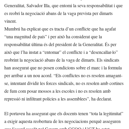
Generalitat, Salvador Illa, que entomi la seva responsabilitat i que
es reobri la negociació abans de la vaga prevista per dimarts
vinent.
Mumbrú ha explicat que es tracta d’un conflicte que ha agafat
“una magnitud de país” i per això ha considerat que la
responsabilitat última és del president de la Generalitat. És per
això que l’ha instat a “entomar” el conflicte i a “desencallar-lo”
reobrint la negociació abans de la vaga de dimarts. Els sindicats
han assegurat que no posen condicions sobre el marc i la formula
per arribar a un nou acord. “Els conflictes no es resolen amagant-
se, intentant dividir les forces sindicals, no es resolen amb cortines
de fum com posar mossos a les escoles i no es resolen amb
repressió ni infiltrant policies a les assemblees”, ha declarat.
El portaveu ha assegurat que els docents tenen “tota la legitimitat”
a exigir aquesta reobertura de les negociacions perquè asseguren
que l’acord assolit pel Govern amb CCOO i UGT ha estat