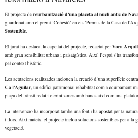
i
reurbanització d’una placeta al nucli antic de Nav
El projecte de
guardonat amb el premi ‘Cohesió’ en els ‘Premis de la Casa de l’Arqu
Sostenible
.
Vora Arquit
El jurat ha destacat la capcitat del projecte, redactat per
amb gran sensibilitat urbana i paisatgística. Així, l’espai s’ha transfo
pel context històric.
Les actuacions realitzades inclouen la creació d’una superfície centr
Ca l’Aguilar
, un edifici patrimonial rehabilitat com a equipament mu
plaça del trànsit rodat i oferint zones amb bancs així com una platafo
La intervenció ha incorporat també una font i ha apostat per la natural
i flors. Així mateix, el projecte inclou solucions sostenibles per a la g
vegetació.