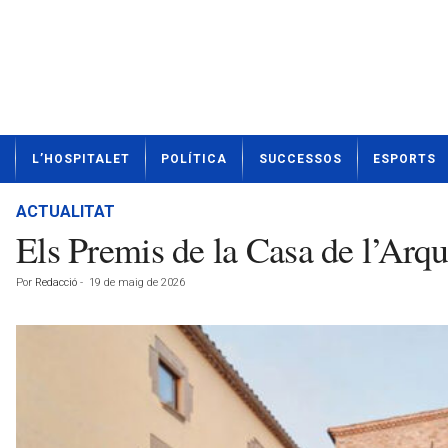
N
L’HOSPITALET
POLÍTICA
SUCCESSOS
ESPORTS
o
t
í
ACTUALITAT
c
Els Premis de la Casa de l’Arq
i
e
Por
Redacció
-
19 de maig de 2026
s
d
e
L
'
H
o
s