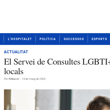
N
L’HOSPITALET
POLÍTICA
SUCCESSOS
ESPORTS
o
t
í
ACTUALITAT
c
El Servei de Consultes LGBTI+ 
i
e
locals
s
d
Por
Redacció
-
14 de maig de 2026
e
L
'
H
o
s