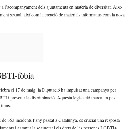
er a l’acompanyament dels ajuntaments en matèria de diversitat. Això
jament sexual, així com la creació de materials informatius com la nova
GBTI-fòbia
celebra el 17 de maig, la Diputació ha impulsat una campanya per
GBTI i prevenir la discriminació. Aquesta legislació marca un pas
 trans.
e de 353 incidents l’any passat a Catalunya, és crucial una resposta
iaments i garantir la seguretat i els drets de les persones LGBTI+.