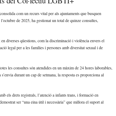
ts del Col·lectiu LGBTI+
consolida com un recurs vital per als ajuntaments que busquen
 l’octubre de 2025, ha gestionat un total de quinze consultes,
 en diverses qüestions, com la discriminació i violència envers el
ió legal per a les famílies i persones amb diversitat sexual i de
: totes les consultes són atendides en un màxim de 24 hores laborables,
ta s’envia durant un cap de setmana, la resposta es proporciona al
 els drets registrals, l’atenció a infants trans, i formació en
emostrat ser “una eina útil i necessària” que millora el suport al