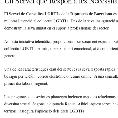
Un Servei que Respon a les Necessita
i
Servei de Consultes LGBTI+
Diputació de Barcelona
El
de la
es 
millorar l’atenció al col·lectiu LGBTI+. Des de la seva inauguració a
demostrant la seva utilitat en el suport a professionals del sector.
Aquesta iniciativa telemàtica proporciona assessorament especialitzat
col·lectiu LGBTI+. A més, ofereix suport emocional, així com orientac
gènere.
Una de les característiques clau del servei és la seva resposta ràpida
bé sigui per telèfon, correu electrònic o reunió online. Si una consul
primer dia laboral següent.
Les preguntes que sovint es plantegen inclouen aspectes relacionats amb
diversitat sexual. Segons la diputada Raquel Albiol, aquest servei ha d
territori i assegura l’aplicació dels drets LGBTI+.