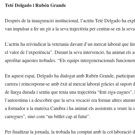
Teté Delgado i Rubén Grande
Després de la inauguració institucional, l’actriu Teté Delgado ha expli
van impulsar a fer un gir a la seva trajectòria per centrar-se en la sev
L’actriu ha reivindicat la veterania davant d’un mercat laboral que lim
el valor de l’experiència”. Durant la seva intervenció, ha animat els 
aprofitar aquestes trobades. “Els equips intergeneracionals funcionen
En aquest espai, Delgado ha dialogat amb Rubén Grande, participant
carrera i reincorporar-se amb èxit al mercat laboral gràcies al supo
de llarga durada i sentia que tenia una trajectòria “fent ziga-zagues”
l’autoestima i a descobrir que la seva vocació era formar altres atu
a formador a la mateixa Cambra i ha animat els assistents a veure la
carregues”, sinó com “un bitllet cap al futur”.
Per finalitzar la jornada, la trobada ha comptat amb la col·laboració d