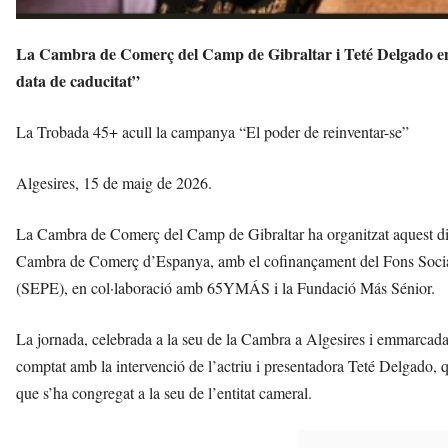
i
La Cambra de Comerç del Camp de Gibraltar i Teté Delgado envie
data de caducitat”
La Trobada 45+ acull la campanya “El poder de reinventar-se”
Algesires, 15 de maig de 2026.
La Cambra de Comerç del Camp de Gibraltar ha organitzat aquest div
Cambra de Comerç d’Espanya, amb el cofinançament del Fons Social
(SEPE), en col·laboració amb 65YMÁS i la Fundació Más Sénior.
La jornada, celebrada a la seu de la Cambra a Algesires i emmarcad
comptat amb la intervenció de l’actriu i presentadora Teté Delgado, q
que s’ha congregat a la seu de l’entitat cameral.