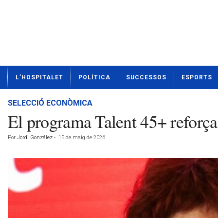
N
L’HOSPITALET
POLÍTICA
SUCCESSOS
ESPORTS
o
t
í
SELECCIÓ ECONÒMICA
c
El programa Talent 45+ reforça 
i
e
Por
Jordi González
-
15 de maig de 2026
s
d
e
L
'
H
o
s