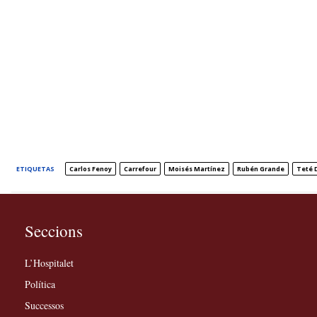
ETIQUETAS
Carlos Fenoy
Carrefour
Moisés Martínez
Rubén Grande
Teté 
Seccions
L’Hospitalet
Política
Successos