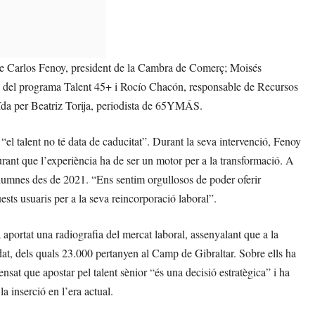
de Carlos Fenoy, president de la Cambra de Comerç; Moisés
e del programa Talent 45+ i Rocío Chacón, responsable de Recursos
ïda per Beatriz Torija, periodista de 65YMÁS.
el talent no té data de caducitat”. Durant la seva intervenció, Fenoy
urant que l’experiència ha de ser un motor per a la transformació. A
lumnes des de 2021. “Ens sentim orgullosos de poder oferir
uests usuaris per a la seva reincorporació laboral”.
aportat una radiografia del mercat laboral, assenyalant que a la
dat, dels quals 23.000 pertanyen al Camp de Gibraltar. Sobre ells ha
ensat que apostar pel talent sènior “és una decisió estratègica” i ha
la inserció en l’era actual.