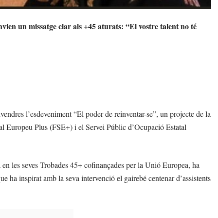
n un missatge clar als +45 aturats: “El vostre talent no té
endres l’esdeveniment “El poder de reinventar-se”, un projecte de la
 Europeu Plus (FSE+) i el Servei Públic d’Ocupació Estatal
a en les seves Trobades 45+ cofinançades per la Unió Europea, ha
ue ha inspirat amb la seva intervenció el gairebé centenar d’assistents