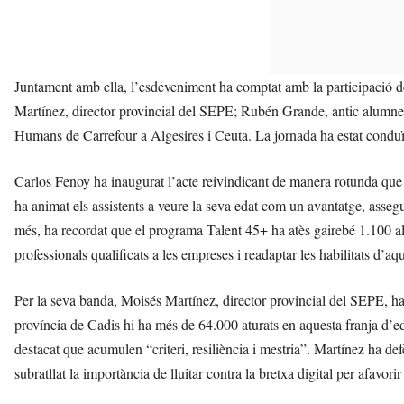
Juntament amb ella, l’esdeveniment ha comptat amb la participació 
Martínez, director provincial del SEPE; Rubén Grande, antic alumn
Humans de Carrefour a Algesires i Ceuta. La jornada ha estat condu
Carlos Fenoy ha inaugurat l’acte reivindicant de manera rotunda que “
ha animat els assistents a veure la seva edat com un avantatge, asseg
més, ha recordat que el programa Talent 45+ ha atès gairebé 1.100 a
professionals qualificats a les empreses i readaptar les habilitats d’aq
Per la seva banda, Moisés Martínez, director provincial del SEPE, ha 
província de Cadis hi ha més de 64.000 aturats en aquesta franja d’e
destacat que acumulen “criteri, resiliència i mestria”. Martínez ha def
subratllat la importància de lluitar contra la bretxa digital per afavorir 