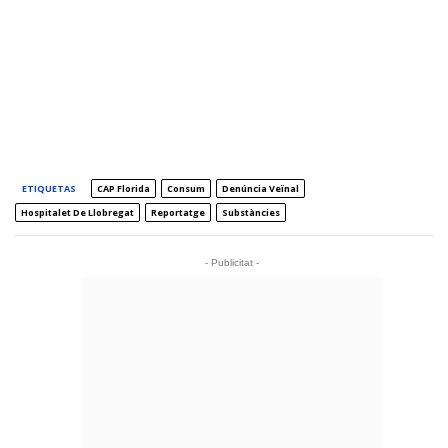
ETIQUETAS
CAP Florida
Consum
Denúncia Veïnal
Hospitalet De Llobregat
Reportatge
Substàncies
- Publicitat -