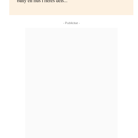
bany en rius i rieres dels...
- Publicitat -