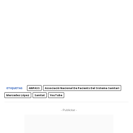
ETIQUETAS
ANPASS
Associació Nacional De Pacients Del Sistema Sanitari
Mercedes López
Sanitat
YouTube
- Publicitat -