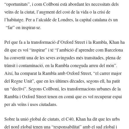
“oportunitats”, i com Collboni està abordant les necessitats dels
veïns de la ciutat, l’augment del cost de la vida o la crisi de
l’habitatge. Per a l’alcalde de Londres, la capital catalana és un
“far” on inspirar-se.
Pel que fa a la transformació d’Oxford Street i la Rambla, Khan ha
dit que es vol “inspirar” i té “l’ambició d’aprendre com Barcelona
ha convertit una de les seves avingudes més transitades, plena de
trànsit i contaminació, en la Rambla coneguda arreu del món”.
Així, ha comparat la Rambla amb Oxford Street, “el carrer major
del Regne Unit”, que en les últimes dècades, segons ell, ha patit
un “declivi”. Segons Collboni, les transformacions urbanes de la
Rambla i Oxford Street tenen en comú que es vol recuperar espai
per als veïns i usos ciutadans.
Sobre la unió global de ciutats, el C40, Khan ha dit que les urbs
del nord global tenen una “responsabilitat” amb el sud global i