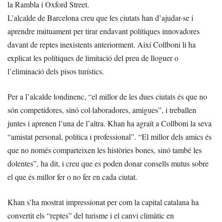
la Rambla i Oxford Street.
L’alcalde de Barcelona creu que les ciutats han d’ajudar-se i
aprendre mútuament per tirar endavant polítiques innovadores
davant de reptes inexistents anteriorment. Així Collboni li ha
explicat les polítiques de limitació del preu de lloguer o
l’eliminació dels pisos turístics.
Per a l’alcalde londinenc, “el millor de les dues ciutats és que no
són competidores, sinó col·laboradores, amigues”, i treballen
juntes i aprenen l’una de l’altra. Khan ha agraït a Collboni la seva
“amistat personal, política i professional”. “El millor dels amics és
que no només comparteixen les històries bones, sinó també les
dolentes”, ha dit, i creu que es poden donar consells mutus sobre
el que és millor fer o no fer en cada ciutat.
Khan s’ha mostrat impressionat per com la capital catalana ha
convertit els “reptes” del turisme i el canvi climàtic en