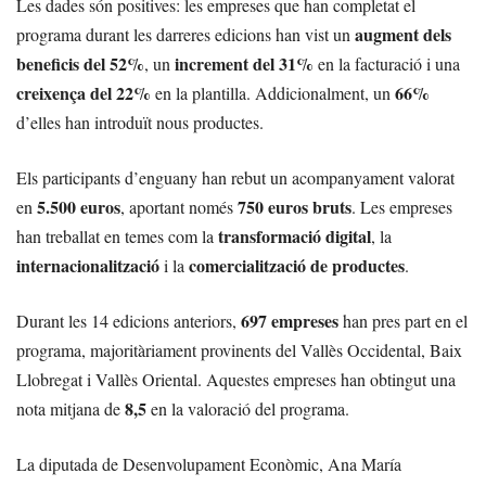
Les dades són positives: les empreses que han completat el
augment dels
programa durant les darreres edicions han vist un
beneficis del 52%
increment del 31%
, un
en la facturació i una
creixença del 22%
66%
en la plantilla. Addicionalment, un
d’elles han introduït nous productes.
Els participants d’enguany han rebut un acompanyament valorat
5.500 euros
750 euros bruts
en
, aportant només
. Les empreses
transformació digital
han treballat en temes com la
, la
internacionalització
comercialització de productes
i la
.
697 empreses
Durant les 14 edicions anteriors,
han pres part en el
programa, majoritàriament provinents del Vallès Occidental, Baix
Llobregat i Vallès Oriental. Aquestes empreses han obtingut una
8,5
nota mitjana de
en la valoració del programa.
La diputada de Desenvolupament Econòmic, Ana María