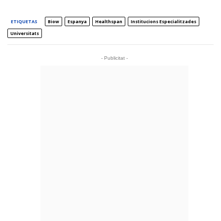
ETIQUETAS
Biow
Espanya
Healthspan
Institucions Especialitzades
Universitats
- Publicitat -