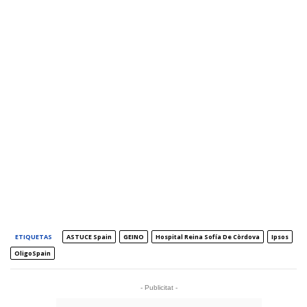
ETIQUETAS
ASTUCE Spain
GEINO
Hospital Reina Sofía De Còrdova
Ipsos
OligoSpain
- Publicitat -