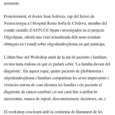
assistents.
Posteriorment, el doctor Juan Solivera, cap del Servei de
Neurocirurgia a l’Hospital Reina Sofía de Còrdova, membre del
comitè científic d’ASTUCE Spain i investigador en el projecte
OligoSpain, oferirà una visió actualitzada dels nous resultats
obtinguts en l’estudi sobre oligodendroglioma en què participa.
L’últim bloc del Workshop anirà de la mà de pacients i familiars,
en una taula rodona en què es parlarà sobre ‘La família davant del
diagnòstic’. En aquest espai, quatre pacients de glioblastoma i
oligodendroglioma i familiars compartiran les seves impressions i
vivències entorn de com afronten les famílies i els pacients el
diagnòstic de càncer cerebral i el seu camí fins a arribar-hi
(necessitats, manca de suport, desconeixement, incerteses, etc.).
El workshop conclourà amb la cerimònia de lliurament de les