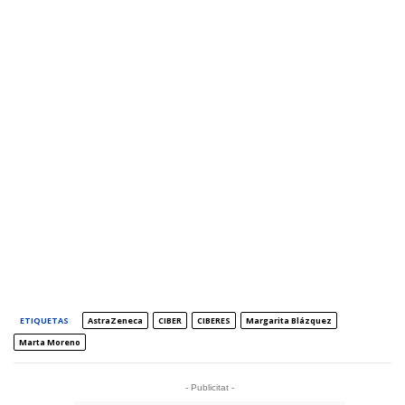
ETIQUETAS
AstraZeneca
CIBER
CIBERES
Margarita Blázquez
Marta Moreno
- Publicitat -