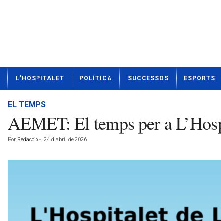
N
L’HOSPITALET
POLÍTICA
SUCCESSOS
ESPORTS
o
t
í
EL TEMPS
c
AEMET: El temps per a L’Hospi
i
e
Por
Redacció
-
24 d'abril de 2026
s
d
e
L
'
H
o
s