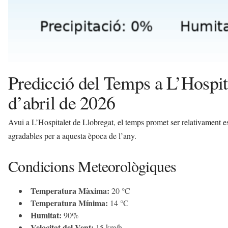
i
Predicció del Temps a L’Hospita
d’abril de 2026
Avui a L’Hospitalet de Llobregat, el temps promet ser relativament es
agradables per a aquesta època de l’any.
Condicions Meteorològiques
Temperatura Màxima:
20 °C
Temperatura Mínima:
14 °C
Humitat:
90%
Velocitat del Vent:
15 km/h