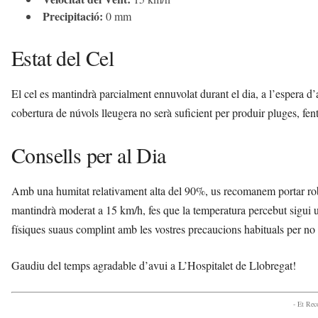
Precipitació:
0 mm
Estat del Cel
El cel es mantindrà parcialment ennuvolat durant el dia, a l’espera 
cobertura de núvols lleugera no serà suficient per produir pluges, fent 
Consells per al Dia
Amb una humitat relativament alta del 90%, us recomanem portar roba
mantindrà moderat a 15 km/h, fes que la temperatura percebut sigui una
físiques suaus complint amb les vostres precaucions habituals per no 
Gaudiu del temps agradable d’avui a L’Hospitalet de Llobregat!
- Et Re