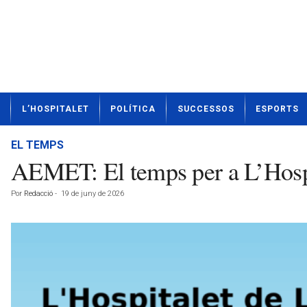
N
L’HOSPITALET
POLÍTICA
SUCCESSOS
ESPORTS
o
t
í
EL TEMPS
c
AEMET: El temps per a L’Hospi
i
e
Por
Redacció
-
19 de juny de 2026
s
d
e
L
'
H
o
s