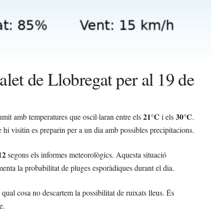
let de Llobregat per al 19 de
21°C
30°C
mit amb temperatures que oscil·laran entre els
i els
.
 hi visitin es preparin per a un dia amb possibles precipitacions.
12
segons els informes meteorològics. Aquesta situació
enta la probabilitat de pluges esporàdiques durant el dia.
a qual cosa no descartem la possibilitat de ruixats lleus. És
e.