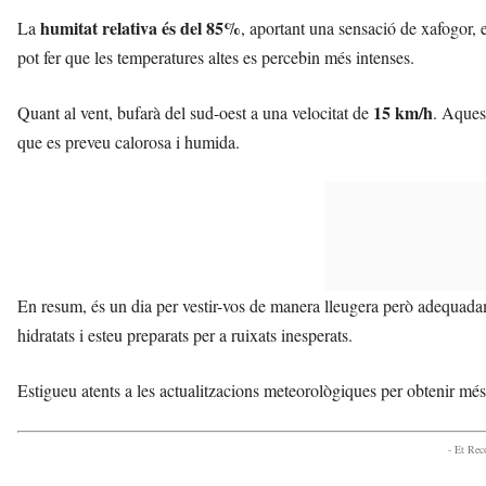
humitat relativa és del 85%
La
, aportant una sensació de xafogor, e
pot fer que les temperatures altes es percebin més intenses.
15 km/h
Quant al vent, bufarà del sud-oest a una velocitat de
. Aques
que es preveu calorosa i humida.
En resum, és un dia per vestir-vos de manera lleugera però adequada
hidratats i esteu preparats per a ruixats inesperats.
Estigueu atents a les actualitzacions meteorològiques per obtenir mé
- Et Re