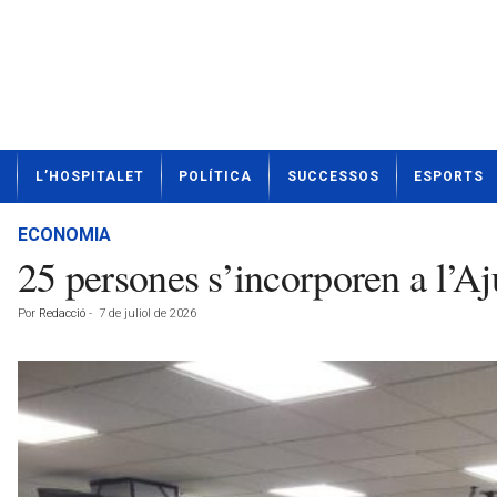
N
L’HOSPITALET
POLÍTICA
SUCCESSOS
ESPORTS
o
t
í
ECONOMIA
c
25 persones s’incorporen a l’A
i
e
Por
Redacció
-
7 de juliol de 2026
s
d
e
L
'
H
o
s